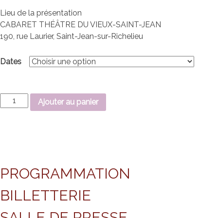
Lieu de la présentation
CABARET THÉÂTRE DU VIEUX-SAINT-JEAN
190, rue Laurier, Saint-Jean-sur-Richelieu
Dates
quantité
Ajouter au panier
de
Les
Orphelins
de
Madrid
PROGRAMMATION
BILLETTERIE
SALLE DE PRESSE